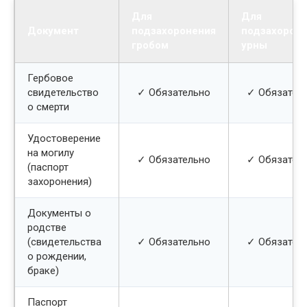
Для
Для
Документ
подзахоронения
подзахорон
гробом
урны
Гербовое
свидетельство
✓ Обязательно
✓ Обязател
о смерти
Удостоверение
на могилу
✓ Обязательно
✓ Обязател
(паспорт
захоронения)
Документы о
родстве
(свидетельства
✓ Обязательно
✓ Обязател
о рождении,
браке)
Паспорт