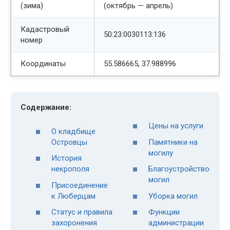
(зима)
(октябрь — апрель)
Кадастровый
50:23:0030113:136
номер
Координаты
55.586665, 37.988996
Содержание:
Цены на услуги
О кладбище
Островцы
Памятники на
могилу
История
некрополя
Благоустройство
могил
Присоединение
к Люберцам
Уборка могил
Статус и правила
Функции
захоронения
администрации