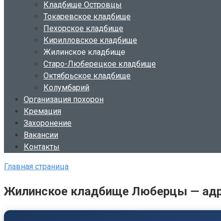
Кладбище Островцы
Токаревское кладбище
Пехорское кладбище
Кирилловское кладбище
Жилинское кладбище
Старо-Люберецкое кладбище
Октябрьское кладбище
Колумбарий
Организация похорон
Кремация
Захоронение
Вакансии
Контакты
Главная страница
Жилинское кладбище Люберцы — адрес