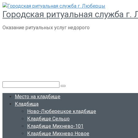
Перейти
Городская ритуальная служба г.
к
контенту
Оказание ритуальных услуг недорого
Поиск:
Место на кладбище
Кладбища
Ново-Люберецкое кладбище
Кладбище Сельцо
Кладбище Михнево-101
Кладбище Михнево Новое